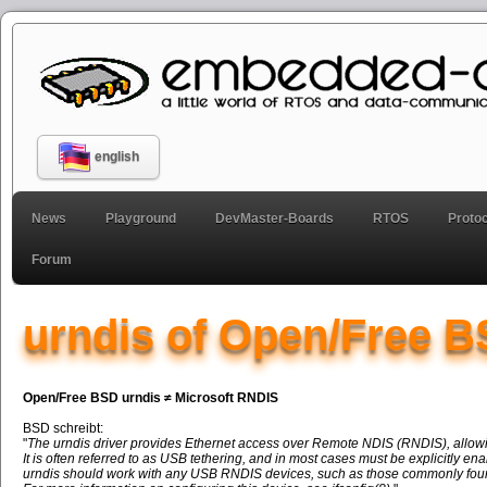
english
News
Playground
DevMaster-Boards
RTOS
Proto
Forum
urndis of Open/Free 
Open/Free BSD urndis ≠ Microsoft RNDIS
BSD schreibt:
The urndis driver provides Ethernet access over Remote NDIS (RNDIS), allowi
It is often referred to as USB tethering, and in most cases must be explicitly en
urndis should work with any USB RNDIS devices, such as those commonly found 