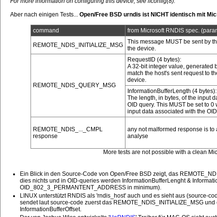
For more information on configuring this device, see ifconfig(8).
Aber nach einigen Tests...
Open/Free BSD urndis ist NICHT identisch mit Mic
command
from Microsoft RNDIS spec. (param
This message MUST be sent by the 
REMOTE_NDIS_INITIALIZE_MSG
the device.
RequestID (4 bytes):
A 32-bit integer value, generated b
match the host's sent request to t
device.
REMOTE_NDIS_QUERY_MSG
InformationBufferLength (4 bytes):
The length, in bytes, of the input d
OID query. This MUST be set to 0 
input data associated with the OID
REMOTE_NDIS_..._CMPL
any not malformed response is to 
response
analyse
More tests are not possible with a clean M
Ein Blick in den Source-Code von Open/Free BSD zeigt, das REMOTE_NDI
dies nichts und in OID-queries werden InformationBufferLenght & Information
OID_802_3_PERMANTENT_ADDRESS in minimum).
LINUX unterstützt RNDIS als 'rndis_host' auch und es sieht aus (source-co
sendet laut source-code zuerst das REMOTE_NDIS_INITIALIZE_MSG und es 
InformationBufferOffset.