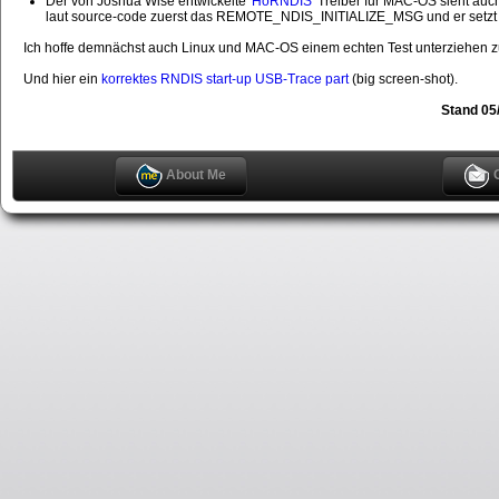
Der von Joshua Wise entwickelte '
HoRNDIS
' Treiber für MAC-OS sieht auc
laut source-code zuerst das REMOTE_NDIS_INITIALIZE_MSG und er setzt in 
Ich hoffe demnächst auch Linux und MAC-OS einem echten Test unterziehen 
Und hier ein
korrektes RNDIS start-up USB-Trace part
(big screen-shot).
Stand 05
About Me
C